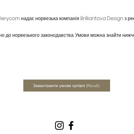
llery.com надає норвезька компанія Brilliantova Design з р
но до норвезького законодавства. Умови можна знайти нижч
Завантажити умови купівлі (Norsk)