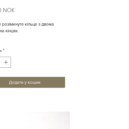
Ціна
0 NOK
 розімкнуте кільце з двома
на кінцях.
л - срібло 925 проби
ь
*
- 51/52
Додати у кошик