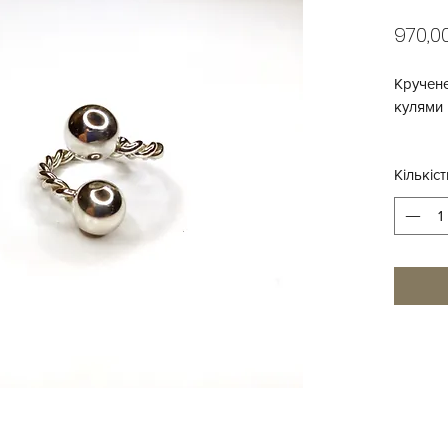
970,0
Кручене
кулями 
Матеріа
Кількіст
Розмір 