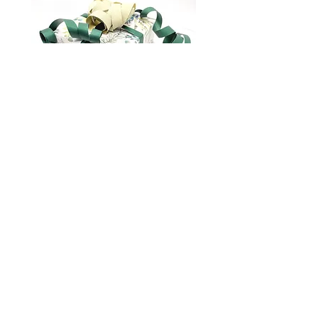
Упаковка подарунків
marianna.brilliantova@gmail.com
Про нас