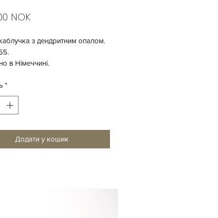
Ціна
,00 NOK
каблучка з дендритним опалом.
55.
о в Німеччині.
ь
*
Додати у кошик