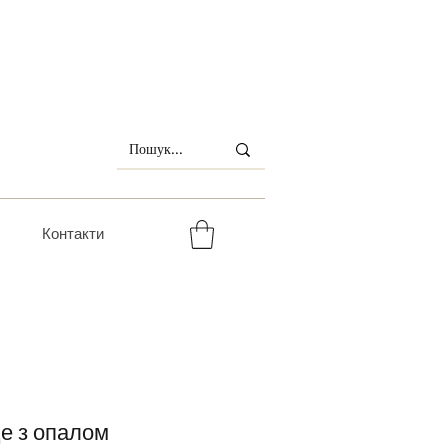
Контакти
це з опалом