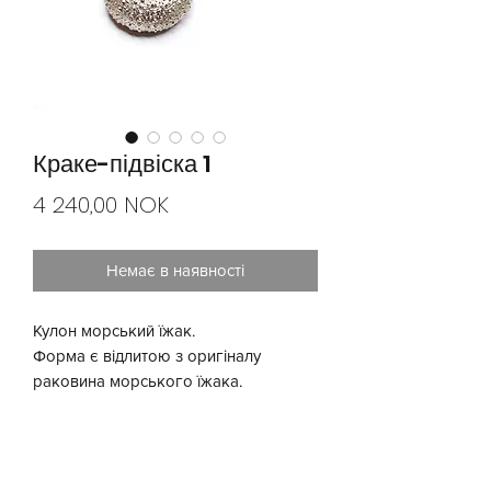
Краке-підвіска 1
Ціна
4 240,00 NOK
Немає в наявності
Кулон морський їжак.
Форма є відлитою з оригіналу
раковина морського їжака.
Рекомендуємо додати відповідний
срібний ланцюжок. Ви можете
вибрати довжину 60 см або 80 см.