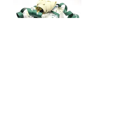
Упаковка подарунків
marianna.brilliantova@gmail.com
Про нас