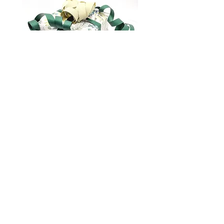
одягати та знімати.
Довжина кольє - 43,5 см.
Матеріали:
Упаковка подарунків
- червоний агат
- червона яшма
- коричневий вулканічний камінь
- срібло 925 проби
marianna.brilliantova@gmail.com
Про нас
Намисто «Калина» – це не просто
аксесуар, це витвір мистецтва, який