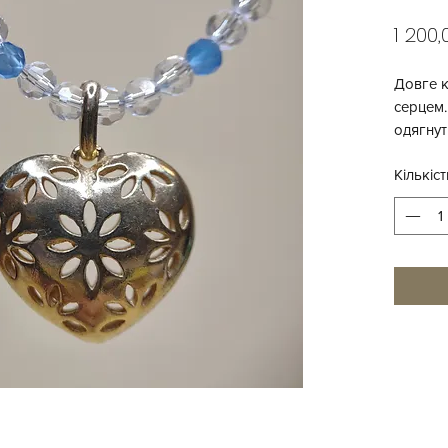
1 200
Довге к
серцем.
одягнут
Кількіст
- позол
- склян
- намис
- без за
Довжина
Розмір 