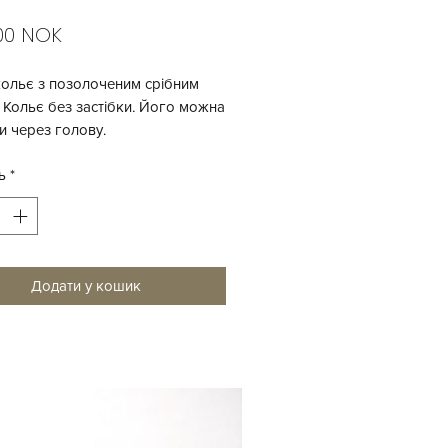
Ціна
,00 NOK
ольє з позолоченим срібним
 Кольє без застібки. Його можна
и через голову.
ь
*
очене срібло 925 проби
і намистини
тини з блакитного агату
Додати у кошик
стібки
 - 79 см.
серця - 17х18 мм.