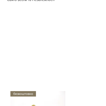
Норвегії!
Сережки "Blomst" (квітка)
виготовлено у техніці вишивки
бісером.
Розмір однієї сережки: 22 х 25 мм.
матеріали:
- скляні намистини Miyuki delica,
- гачки для сережок зі срібла 925
проби.
безкоштовно