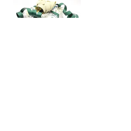
Упаковка подарунків
marianna.brilliantova@gmail.com
Про нас