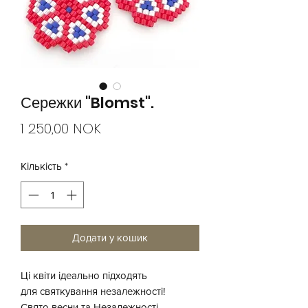
Сережки "Blomst".
Ціна
1 250,00 NOK
Кількість
*
Додати у кошик
Ці квіти ідеально підходять
для святкування незалежності!
Свято весни та Незалежності