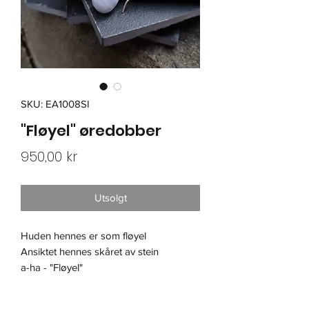
SKU: EA1008SI
"Fløyel" øredobber
Pris
950,00 kr
Utsolgt
Huden hennes er som fløyel
Ansiktet hennes skåret av stein
a-ha - "Fløyel"
- 925 sølv