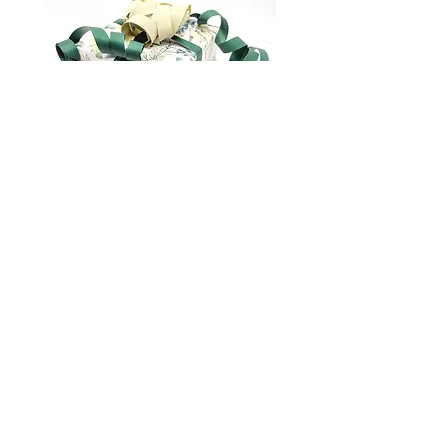
Gavepakking
marianna.brilliantova@gmail.com
Om oss