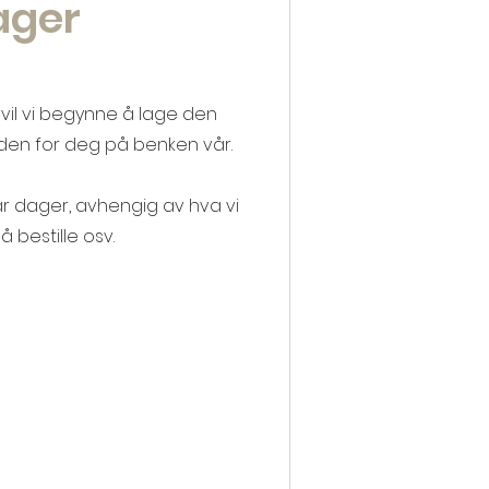
ager
 vil vi begynne å lage den
den for deg på benken vår.
ar dager, avhengig av hva vi
å bestille osv.