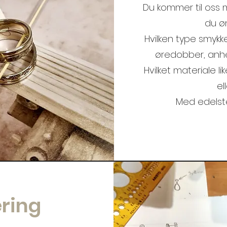
Du kommer til oss
du øn
Hvilken type smykke
øredobber, anhe
Hvilket materiale like
el
Med edelst
ering