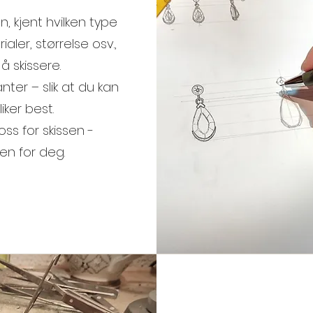
n, kjent hvilken type
aler, størrelse osv.,
å skissere.
anter – slik at du kan
iker best.
ss for skissen -
sen for deg.