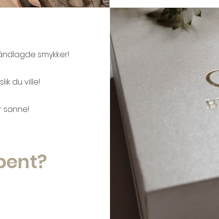
håndlagde smykker!
lik du ville!
r sanne!
pent?