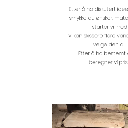
Etter å ha diskutert idee
smykke du ønsker, materi
starter vi med 
Vi kan skissere flere vari
velge den du l
Etter å ha bestemt o
beregner vi pri