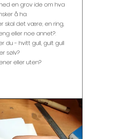
 med en grov ide om hva
sker å ha.
r skal det være; en ring,
ng eller noe annet?.
r du - hvitt gull, gult gull
ler sølv?
ener eller uten?