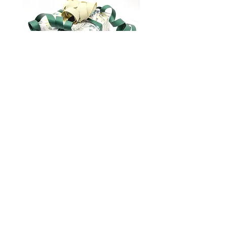
Gavepakking
marianna.brilliantova@gmail.com
Om oss