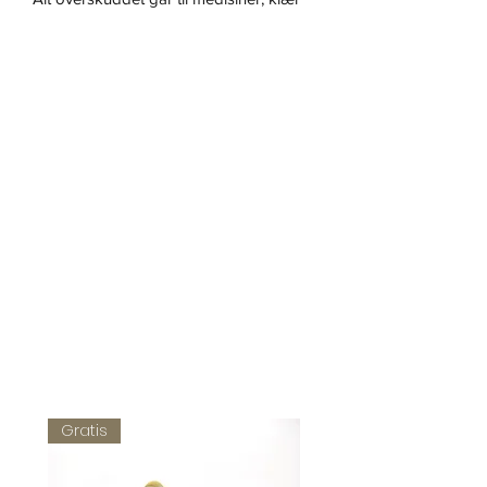
eller mat til ukrainere. Du kan også
donere direkte til ukrainsk militær
her https://savelife.in.ua/
Materialer:
- 925 sølv
Diameteren på sirkelen med
inngravert våpenskjold er 12 mm.
Gratis