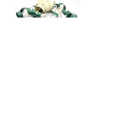
Gavepakking
marianna.brilliantova@gmail.com
Om oss