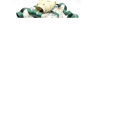
tilbehør som sier mye om din raffinerte
smak og verdsettelse av historie og
håndverk.
Gavepakking
marianna.brilliantova@gmail.com
Om oss