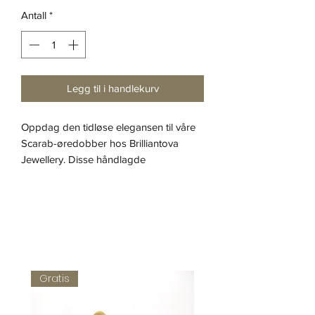
Antall
*
Legg til i handlekurv
Oppdag den tidløse elegansen til våre
Scarab-øredobber hos Brilliantova
Jewellery. Disse håndlagde
øredobbene har omhyggelig utformede
frøperler fra Japan, designet for å
gjenspeile den mystiske sjarmen til den
gamle egyptiske skarabéen. Hvert par
er delikat utsmykket med ørekroker i
sterlingsølv, noe som sikrer både
komfort og allergivennlig bruk.
Gratis
Løft smykkesamlingen din med et