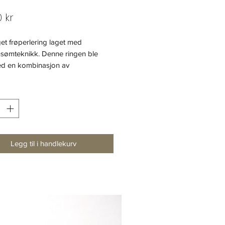
Pris
 kr
et frøperlering laget med
nsømteknikk. Denne ringen ble
ed en kombinasjon av
r: metallisk gull, hvit og rosa.
er:
 delikatesse perler
e: 52
Legg til i handlekurv
 i alle størrelser.
illing kontakt oss via vår
 https://www.brilliantovajewellery.co
ct
på Instagram
www.instagram.com/brilliantova.jew