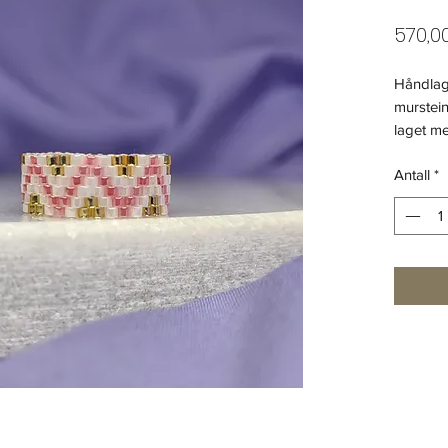
570,00
Håndlag
murstei
laget m
tre farge
Antall
*
Material
- Miyuki
Størrels
Kan lages
For best
nettside
m/conta
DM oss 
https://