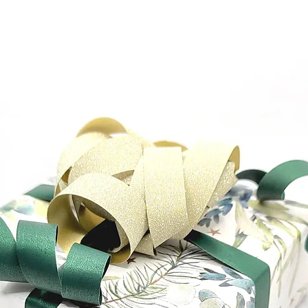
ellery/
eller
Faceboo
ntova.je