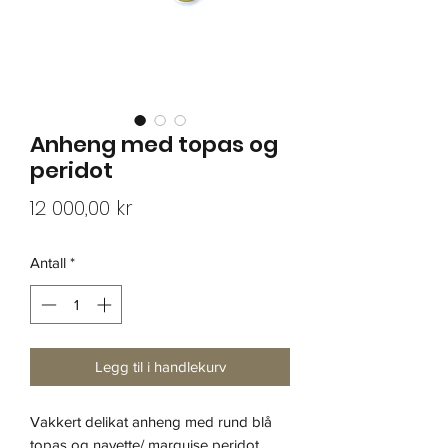
Anheng med topas og
peridot
Pris
12 000,00 kr
Antall
*
Legg til i handlekurv
Vakkert delikat anheng med rund blå
topas og navette/ marquise peridot.