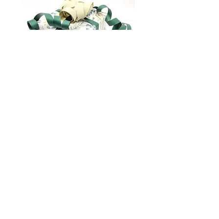
Gavepakking
marianna.brilliantova@gmail.com
Om oss