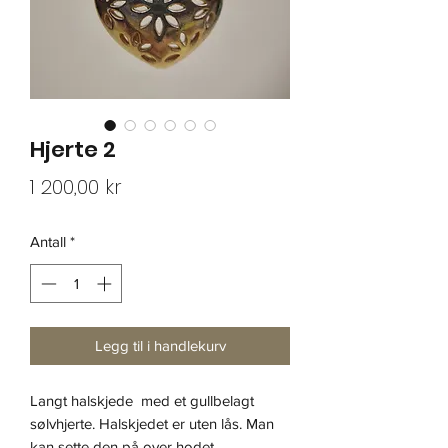
Hjerte 2
Pris
1 200,00 kr
Antall
*
Legg til i handlekurv
Langt halskjede med et gullbelagt
sølvhjerte. Halskjedet er uten lås. Man
kan sette den på over hodet.