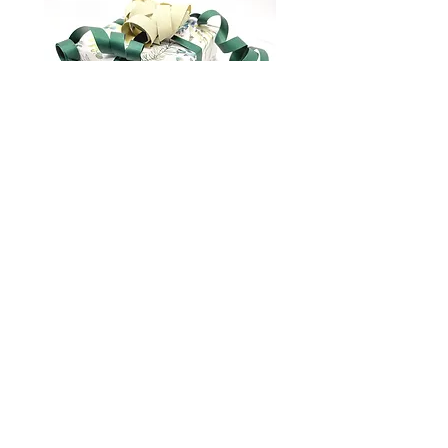
Gavepakking
marianna.brilliantova@gmail.com
Om oss