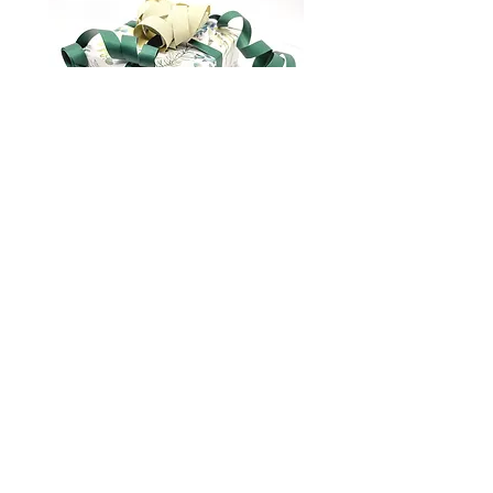
Gavepakking
marianna.brilliantova@gmail.com
Om oss