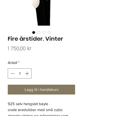
Fire årstider. Vinter
Pris
1 750,00 kr
Antall
*
Legg til i handlekurv
925 sølv hengslet bøyle
ovale øredobber med små cubic
zirconia steiner og månesteiner som