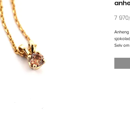
anh
7 970,
Anheng i
sjokolad
Selv om 
skinner 
oppmerk
Lengde 