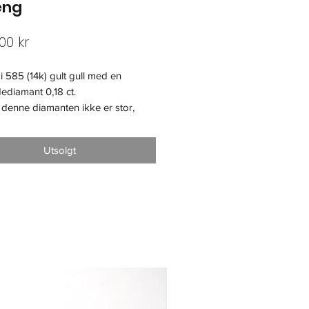
eng
Pris
00 kr
 585 (14k) gult gull med en
ediamant 0,18 ct.
denne diamanten ikke er stor,
den sterkt og bringer
somheten til brukeren.
Utsolgt
på kjeden - 40 cm.