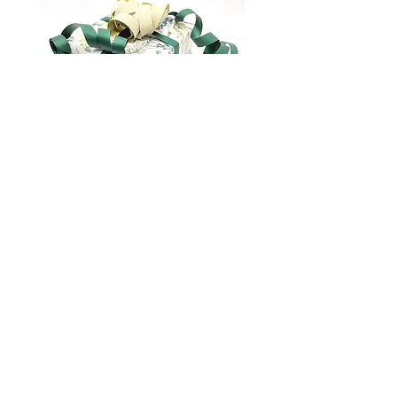
Gavepakking
marianna.brilliantova@gmail.com
Om oss