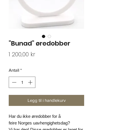
"Bunad" øredobber
Pris
1 200,00 kr
Antall
*
Legg til i handlekurv
Har du ikke øredobber for å
feire Norges uavhengighetsdag?
Vi har deg! Disse øredobber er laget for