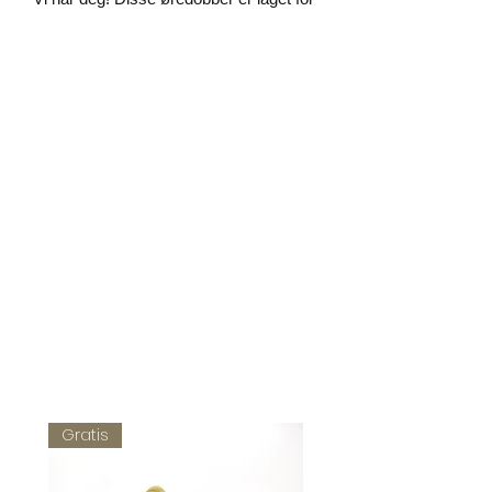
den anledningen.
"Bunad"-øreringer ble laget med
perleteknikk i mursteinssting.
D-dimensjoner på én ørering: 22 x 28
mm.
Materialer:
- Miyuki delica glassperler,
- øredobberkroker i sterling sølv (925).
Gratis